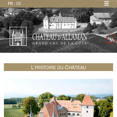
FR
-
DE
Accueil
Terroir et vignoble
Le vigneron
Histoire et patrimoine
Clos Domaine & Châteaux
Médailles
News / Presse
Liens
Contact / Où acheter ce vin?
L
H
C
’
ISTOIRE DU
HÂTEAU