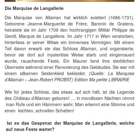
Die Marquise de Langallerie
Die Marquise von Allaman hat wirklich existiert (1686-1731).
Geborene Jeanne-Marguerite de Frère, Baronin de Gratens,
heiratete sie im Jahr 1709 den hochrangigen Militär Philippe de
Gentil, Marquis de Langallerie. Im Jahr 1717 in Wien verstorben,
hinterliess er seiner Witwe ein immenses Vermögen. Mit einem
Teil davon erwarb sie das Schloss Allaman, und organisierte,
bevor sie dort auf mysteriöse Weise starb und eingemauert
wurde, rauschende Feste. Ein Maurer fand ihre sterblichen
Überreste während einer Renovierung des Gebäudes. Sie war mit
einem silbernen Seidenkleid bekleidet.
(Quelle: La Marquise
d’Allaman – Jean-Robert PROBST) Edition Ma petite LIBRAIRIE
Wie für jedes Schloss, das etwas auf sich hält, ist die Legende
des Château d’Allaman geboren! … in mondlosen Nächten nimmt
man Rufe und ein Hämmern wahr. Man erkennt eine Stimme und
einen leichten, schnellen Schatten!
Ist es das Gespenst der Marquise de Langallerie, welche
auf neue Feste wartet?